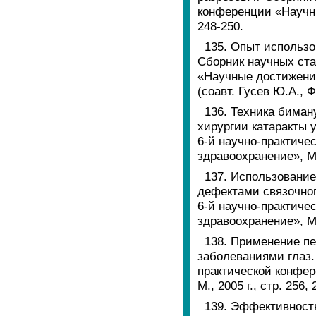
конференции «Научны
248-250.
135. Опыт использо
Сборник научных ста
«Научные достижения 
(соавт. Гусев Ю.А., Ф
136. Техника бима
хирургии катаракты 
6-й научно-практиче
здравоохранение», М.,
137. Использовани
дефектами связочног
6-й научно-практиче
здравоохранение», М.,
138. Применение п
заболеваниями глаз.
практической конфер
М., 2005 г., стр. 256
139. Эффективность