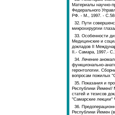
Материалы научно-п
Федерального Управ
РФ. - М., 1997. - С.58
32. Пути совершенс
микрохирургии глаза/
33. Особенности д
Медицинские и социа
докладов II Междуна
II.- Самара, 1997.- С
34. Лечение анома
функционально-анат
геронтологии. Сборн
вопросам пожилых "Са
35. Показания и пр
Республики Йемен// 
статей и тезисов до
"Самарские лекции" Ч
36. Предоперационн
Республики Йемен (в