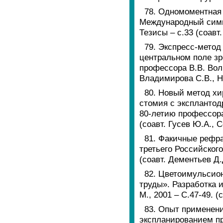
78. Одномоментная 
Международный симпо
Тезисы – с.33 (соавт.
79. Экспресс-метод
центральном поле зр
профессора В.В. Волк
Владимирова С.В., Н
80. Новый метод хи
стомия с экспланто
80-летию профессора 
(соавт. Гусев Ю.А., С
81. Факичные рефра
третьего Российског
(соавт. Дементьев Д.
82. Цветоимульсион
труды». Разработка 
М., 2001 – С.47-49. (
83. Опыт применен
экспланированием пр