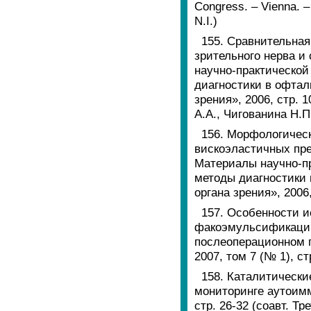
Congress. – Vienna. –
N.I.)
155. Сравнительная
зрительного нерва и 
научно-практическо
диагностики в офтал
зрения», 2006, стр. 
А.А., Чигованина Н.П
156. Морфологичес
вискоэластичных пре
Материалы научно-п
методы диагностики
органа зрения», 2006,
157. Особенности 
факоэмульсификации 
послеоперационном п
2007, том 7 (№ 1), ст
158. Каталитически
мониторинге аутоимм
стр. 26-32 (соавт. Тре