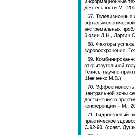
информационные техн
деятельности М., 2000
67. Телевизионные 
офтальмологической
экстремальных пробл
Зюзин Л.Н., Ларгин С
68. Факторы успеха
здравоохранение. Те
69. Комбинированно
открытоугольной гла
Тезисы научно-практи
Шевченко М.В.)
70. Эффективность
центральной зоны се
достижения в практи
конференции – М., 20
71. Гидрогелевый э
практическое здраво
С.92-93. (соавт. Душ