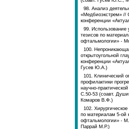
(соавт. Гусев Ю.С., 
98. Анализ деятел
«Медбиоэкстрем» // 
конференции «Актуал
99. Использование 
тезисов по материал
офтальмологии» - Мос
100. Непроникающая
открытоугольной гла
конференции «Актуал
Гусев Ю.А.)
101. Клинический о
профилактики прогре
научно-практической
С.50-53 (соавт. Души
Комаров В.Ф.)
102. Хирургическое
по материалам 5-ой
офтальмологии» - М.,
Паррай М.Р.)