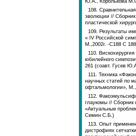
Ю.А., Королькова М.
108. Сравнительная
эволюции // Сборник
пластической хирурги
109. Результаты им
« IV Российской сим
М.,2002г. -С188 C 18
110. Вискохирургия
юбилейного симпозиу
261 (соавт. Гусев Ю.
111. Техника «Фако
научных статей по 
офтальмологии», М., 
112. Факоэмульсифи
глаукомы // Сборник
«Актуальные проблемы
Семин С.Б.)
113. Опыт примене
дистрофиях сетчатки