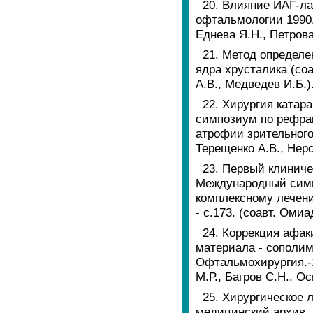
20. Влияние ИАГ-ла
офтальмологии 1990.-
Еднева Я.Н., Петрова
21. Метод определе
ядра хрусталика (со
А.В., Медведев И.Б.)
22. Хирургия катар
симпозиум по рефра
атрофии зрительного 
Терещенко А.В., Нер
23. Первый клиниче
Международный симп
комплексному лечени
- с.173. (соавт. Омиа
24. Коррекция афа
материала - сополим
Офтальмохирургия.-1
М.Р., Багров С.Н., Ос
25. Хирургическое 
медицинский архив, 1