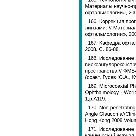
Материалы научно-п
офтальмологии», 2007
166. Коррекция пр
линзами. // Материа
офтальмологии», 2007
167. Кафедра офта
2008. С. 86-88.
168. Исследование 
вискоангулореконстр
пространства // ФМБ
(соавт. Гусев Ю.А., 
169. Microcoaxial Ph
Ophthalmology - Worl
1,p.A119.
170. Non-penetrating
Angle Glaucoma//Clin
Hong Kong 2008,Volum
171. Исследование 
клинический журнал 