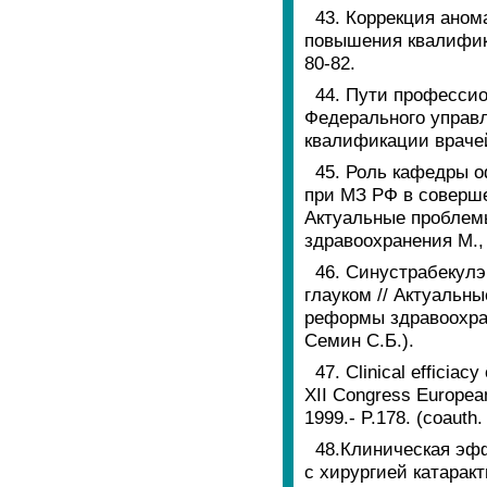
43. Коррекция аном
повышения квалифика
80-82.
44. Пути професси
Федерального управ
квалификации врачей
45. Роль кафедры 
при МЗ РФ в соверше
Актуальные проблем
здравоохранения М., 
46. Синустрабекул
глауком // Актуальн
реформы здравоохране
Семин С.Б.).
47. Clinical efficiacy
XII Congress European
1999.- P.178. (сoauth. 
48.Клиническая эф
с хирургией катаракты