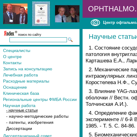
OPHTHALMO
Центр офтальмо
поиск по сайту
Научные стать
1. Состояние сосуд
Специалисты
патология внутриглазн
О центре
Карташева Е.А., Лари
Контакты
Запись на консультацию
2. Механические па
Лечебная работа
интраокулярных линз//
Расходные материалы
Коростелева Н.Ф., Су
Оснащение
3. Влияние YAG-ла
Клиническая база
оболочки // Вестн. оф
Региональные центры ФМБА России
Толчинская А.И.).
Научная работа
- научные статьи
4. Определение фа
- научно-методические работы
эксперименте // 6-й
- патенты, изобретения
1985. - Т. 5. С. 84-8
Диссертации
5. Биомеханические
Диссертационный совет