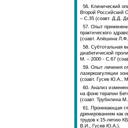
56. Клинический оп
Второй Российский С
– С.35 (соавт. Д.Д. 
57. Опыт применени
практического здраво
(соавт. Алёшина Л.Ф.
58. Субтотальная в
диабетической проли
М. – 2000 - С.67 (со
59. Опыт лечения 
лазеркоагуляции зон
(соавт. Гусев Ю.А., М
60. Анализ изменен
на фоне терапии Бето
(соавт. Трубилина М.
61. Проникающая г
дренированием как о
трудов к 15-летию КБ
В.И., Гусев Ю.А.).