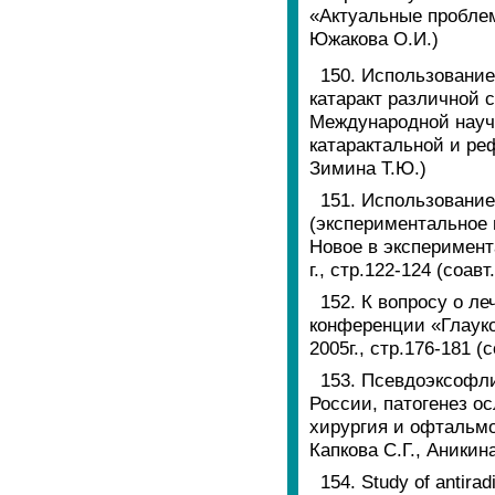
«Актуальные проблемы
Южакова О.И.)
150. Использование
катаракт различной 
Международной науч
катарактальной и реф
Зимина Т.Ю.)
151. Использовани
(экспериментальное 
Новое в эксперимент
г., стр.122-124 (соав
152. К вопросу о л
конференции «Глауко
2005г., стр.176-181 (
153. Псевдоэксофли
России, патогенез о
хирургия и офтальмол
Капкова С.Г., Аникин
154. Study of antirad