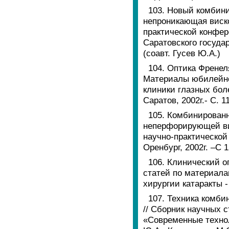
103. Новый комбин
непроникающая виско
практической конфер
Саратовского государ
(соавт. Гусев Ю.А.)
104. Оптика Френел
Материалы юбилейно
клиники глазных бол
Саратов, 2002г.- С. 
105. Комбинирован
неперфорирующей вис
научно-практической
Оренбург, 2002г. –С 
106. Клинический о
статей по материал
хирургии катаракты -
107. Техника комб
// Сборник научных 
«Современные техноло