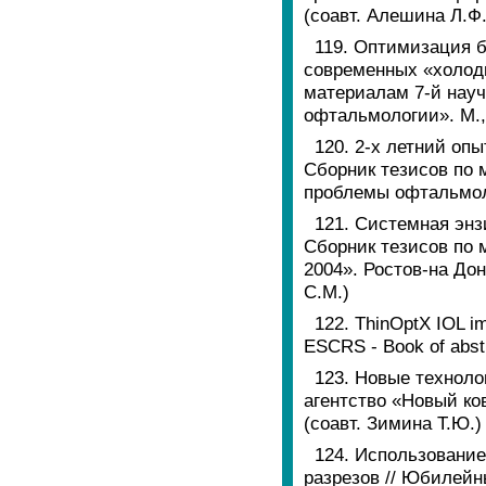
(соавт. Алешина Л.Ф
119. Оптимизация 
современных «холод
материалам 7-й нау
офтальмологии». М., 
120. 2-х летний опы
Сборник тезисов по 
проблемы офтальмолог
121. Системная энз
Сборник тезисов по 
2004». Ростов-на Дон
С.М.)
122. ThinOptX IOL im
ESCRS - Book of abstr
123. Новые технол
агентство «Новый ков
(соавт. Зимина Т.Ю.)
124. Использование
разрезов // Юбилейн