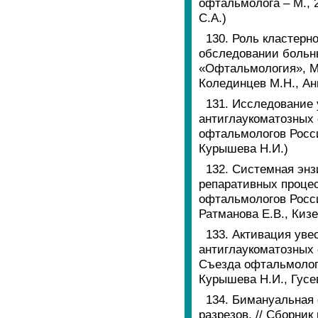
офтальмолога – М., 2
С.А.)
130. Роль кластерн
обследовании больн
«Офтальмология», М.,
Колединцев М.Н., Ани
131. Исследование 
антиглаукоматозных 
офтальмологов России
Курышева Н.И.)
132. Системная энз
репаративных процес
офтальмологов России
Ратманова Е.В., Кизе
133. Активация уве
антиглаукоматозных 
Съезда офтальмологов
Курышева Н.И., Гусе
134. Бимануальная
разрезов. // Сборни