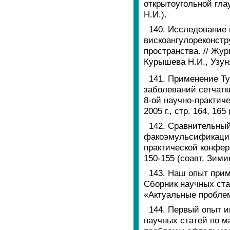
открытоугольной глау
Н.И.).
140. Исследование 
вискоангулореконстр
пространства. // Жур
Курышева Н.И., Узуня
141. Применение Т
заболеваний сетчатк
8-ой научно-практич
2005 г., стр. 164, 16
142. Сравнительны
факоэмульсификации.
практической конфер
150-155 (соавт. Зими
143. Наш опыт прим
Сборник научных ста
«Актуальные проблемы
144. Первый опыт 
научных статей по м