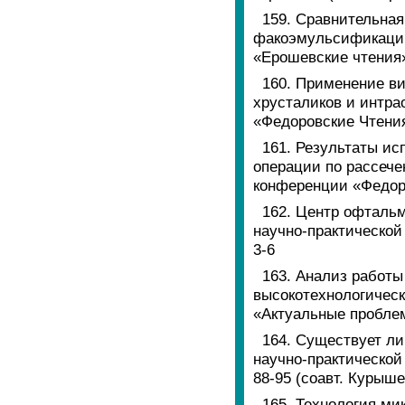
159. Сравнительная
факоэмульсификации
«Ерошевские чтения»,
160. Применение в
хрусталиков и интра
«Федоровские Чтения»
161. Результаты ис
операции по рассече
конференции «Федоров
162. Центр офтальм
научно-практической
3-6
163. Анализ работ
высокотехнологическ
«Актуальные проблем
164. Существует ли
научно-практической
88-95 (соавт. Курыше
165. Технология ми