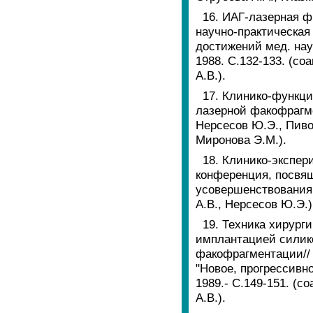
16. ИАГ-лазерная ф
научно-практическая
достижений мед. наук
1988. С.132-133. (со
А.В.).
17. Клинико-функци
лазерной факофрагмен
Нерсесов Ю.Э., Пивов
Миронова Э.М.).
18. Клинико-экспер
конференция, посвящ
усовершенствования в
А.В., Нерсесов Ю.Э.)
19. Техника хирург
имплантацией силик
факофрагментации// 
"Новое, прогрессивно
1989.- С.149-151. (с
А.В.).