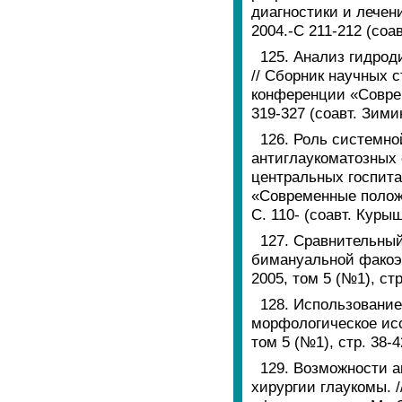
диагностики и лечен
2004.-С 211-212 (соа
125. Анализ гидро
// Сборник научных 
конференции «Соврем
319-327 (соавт. Зими
126. Роль системно
антиглаукоматозных 
центральных госпит
«Современные положе
С. 110- (соавт. Куры
127. Сравнительный
бимануальной факоэ
2005, том 5 (№1), ст
128. Использование
морфологическое исс
том 5 (№1), стр. 38-4
129. Возможности а
хирургии глаукомы. 