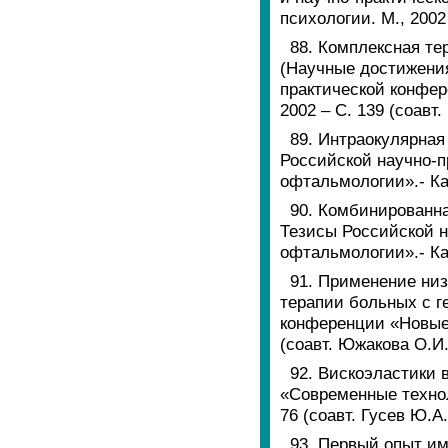
психологии. М., 2002
88. Комплексная т
(Научные достижения
практической конфер
2002 – С. 139 (соавт
89. Интраокулярная
Российской научно-п
офтальмологии».- Кал
90. Комбинированн
Тезисы Российской н
офтальмологии».- Кал
91. Применение низ
терапии больных с г
конференции «Новые 
(соавт. Южакова О.И.
92. Вискоэластики 
«Современные технол
76 (соавт. Гусев Ю.А.
93. Первый опыт им