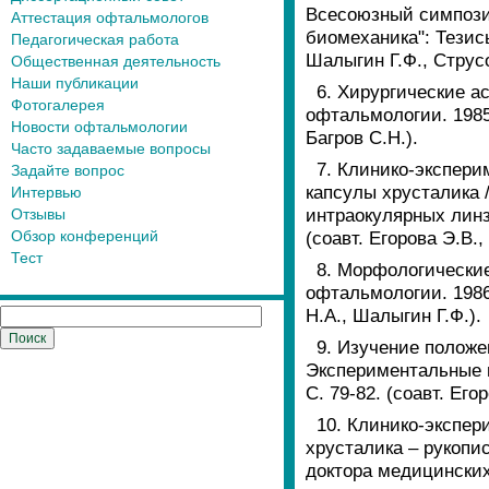
Всесоюзный симпози
Аттестация офтальмологов
биомеханика": Тезисы 
Педагогическая работа
Шалыгин Г.Ф., Струсо
Общественная деятельность
Наши публикации
6. Хирургические а
Фотогалерея
офтальмологии. 1985.-
Новости офтальмологии
Багров С.Н.).
Часто задаваемые вопросы
7. Клинико-экспери
Задайте вопрос
капсулы хрусталика 
Интервью
интраокулярных линз 
Отзывы
Обзор конференций
(соавт. Егорова Э.В.,
Тест
8. Морфологические
офтальмологии. 1986.
Н.А., Шалыгин Г.Ф.).
9. Изучение положе
Экспериментальные и
С. 79-82. (соавт. Его
10. Клинико-экспер
хрусталика – рукопи
доктора медицинских н