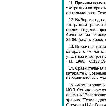
11. Причины помутн
экстракции катаракт
офтальмологов: Тезис
12. Выбор метода д
экстракции травматич
со дня рождения про
больных при поврежде
85-86. (соавт. Корост
13. Вторичная ката
катаракт с импланта
участием иностранны
- М., 1988. - С.128-1
14. Сравнительная 
катаракте // Соврем
Сборник научных трудо
15. Амбулаторная 
ИОЛ. Социально-экон
аспекты// Всесоюзн
зрению. "Тезисы докла
Струсова Н.А., Глазк