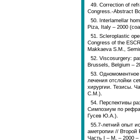
49. Correction of ref
Congress.-Abstract Bo
50. Interlamellar ho
Piza, Italy – 2000 (сo
51. Scleroplastic ope
Congress of the ESCRS
Makkaeva S.M., Semin
52. Viscosurgery: pa
Brussels, Belgium – 2
53. Одномоментное
лечения отслойки се
хирургии. Тезисы. Ча
С.М.).
54. Перспективы ра
Симпозиум по рефракц
Гусев Ю.А.).
55.7-летний опыт 
аметропии // Второй
Часть I – М. – 2000 –