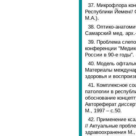
37. Микрофлора ко
Республики Йемен// С
М.А.).
38. Оптико-анатоми
Самарский мед. арх.-С
39. Проблема слеп
конференции "Медик
России в 90-е годы". 
40. Модель офтальм
Материалы междунар
здоровья и воспроизв
41. Комплексное со
патологии в республ
обоснование концепт
Автореферат диссерт
М., 1997 – с.50.
42. Применение кс
// Актуальные проб
здравоохранения М., 