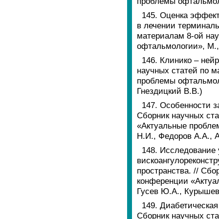
проблемы офтальмолог
145. Оценка эффек
в лечении терминаль
материалам 8-ой на
офтальмологии», М., 2
146. Клинико – ней
научных статей по м
проблемы офтальмолог
Гнездицкий В.В.)
147. Особенности з
Сборник научных ста
«Актуальные проблем
Н.И., Федоров А.А., 
148. Исследование 
вискоангулореконстр
пространства. // Сб
конференции «Актуаль
Гусев Ю.А., Курышева
149. Диабетическая
Сборник научных ста