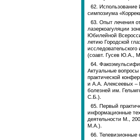
62. Использование 
симпозиума «Коррекц
63. Опыт лечения 
лазеркоагуляции зо
Юбилейной Всеросси
летию Городской гла
исследовательского и
(соавт. Гусев Ю.А., 
64. Факоэмульсифик
Актуальные вопросы
практической конфер
и А.А. Алексеевых –
болезней им. Гельмго
С.Б.).
65. Первый практи
информационные техн
деятельности М., 200
М.А.).
66. Телевизионные