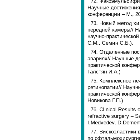
72. Факоэмульсифик
Научные достижения 
конференции – М., 20
73. Новый метод хи
передней камеры// Н
научно-практической 
С.М., Семин С.Б.).
74. Отдаленные по
авариях// Научные д
практической конфере
Галстян И.А.)
75. Комплексное л
ретинопатии// Научн
практической конфере
Новикова Г.П.)
76. Clinical Results
refractive surgery – S
I.Medvedev, D.Dement
77. Вискоэластики 
по офтальмохирургии 