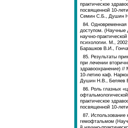
практическое здраво
посвященной 10-летию
Семин С.Б., Душин Н.
84. Одновременная 
доступом. (Научные 
научно-практической
психологии. М., 2002
Барашков В.И., Гонча
85. Результаты пр
при лечении вторичн
здравоохранение) //
10-летию каф. Наркол
Душин Н.В., Беляев В
86. Роль глазных «
офтальмологической
практическое здраво
посвященной 10-лети
87. Использование 
гемофтальмом (Научн
й научно-практическ