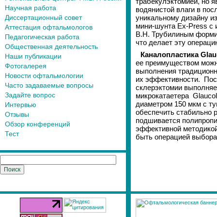
трабекулэктомией, но я
Научная работа
водянистой влаги в по
Диссертационный совет
уникальному дизайну и
мини-шунта Ex-Press с 
Аттестация офтальмологов
В.Н. Трубилиным форми
Педагогическая работа
что делает эту операц
Общественная деятельность
Каналопластика Glauc
Наши публикации
ее преимуществом можн
Фотогалерея
выполнения традиционн
Новости офтальмологии
их эффективности. Пос
Часто задаваемые вопросы
склерэктомии выполняе
Задайте вопрос
микрокатаетера Glaucol
диаметром 150 мкм с ту
Интервью
обеспечить стабильно 
Отзывы
подшивается полипропил
Обзор конференций
эффективной методикой 
Тест
быть операцией выбора 