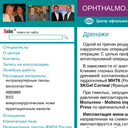
OPHTHALMO
Центр офтальмо
поиск по сайту
Дренажи
Одной из причин реци
Специалисты
хирургических операций
О центре
операции. С целью про
Контакты
антиглаукомной операц
Запись на консультацию
В зависимости от анат
Лечебная работа
Клинике глазных болез
дренажей: коллагеновы
Расходные материалы
интраокулярные линзы
гидрогелевый
МНТК
(Ро
SKGel Corneal
(Франция
вискоэластики
дренажи
При тяжелых, запущен
BSS
давления имплантируе
Мольтено - Molteno im
микрохирургические ножи
Press
по оригинальной 
ирригационные канюли
Имплантация мини-ш
Оснащение
направленная на сниже
Клиническая база
имплантируется под ск
Региональные центры ФМБА России