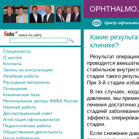
OPHTHALMO
Центр офтальмо
поиск по сайту
Какие результ
клинике?
Специалисты
Результат операции
О центре
проводится вмешате
Контакты
стабильное внутригл
Запись на консультацию
стадии такого резул
Лечебная работа
При 3-й стадии изба
Расходные материалы
Оснащение
В тех случаях, ког
Клиническая база
давление, мы примен
Региональные центры ФМБА России
лечения достаточно 
Научная работа
стадией заболевания
Диссертационный совет
эффекта, оперирован
Аттестация офтальмологов
стадии.
Педагогическая работа
Общественная деятельность
Если снижение дав
Наши публикации