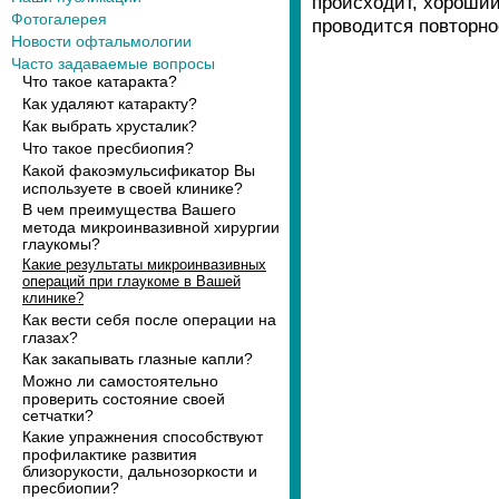
происходит, хороший
Фотогалерея
проводится повторно
Новости офтальмологии
Часто задаваемые вопросы
Что такое катаракта?
Как удаляют катаракту?
Как выбрать хрусталик?
Что такое пресбиопия?
Какой факоэмульсификатор Вы
используете в своей клинике?
В чем преимущества Вашего
метода микроинвазивной хирургии
глаукомы?
Какие результаты микроинвазивных
операций при глаукоме в Вашей
клинике?
Как вести себя после операции на
глазах?
Как закапывать глазные капли?
Можно ли самостоятельно
проверить состояние своей
сетчатки?
Какие упражнения способствуют
профилактике развития
близорукости, дальнозоркости и
пресбиопии?