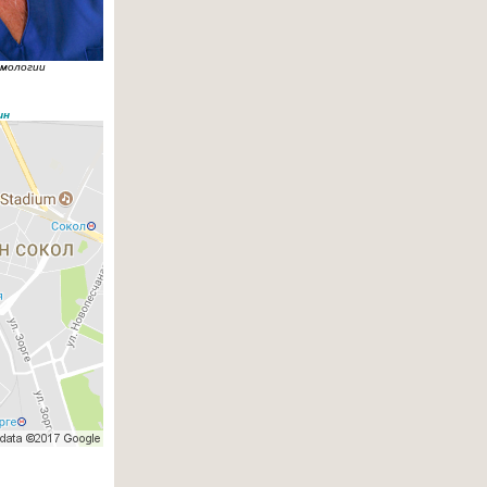
ьмологии
ин