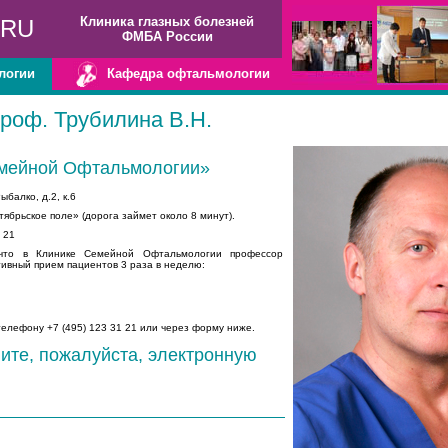
Клиника глазных болезней
.RU
ФМБА России
логии
Кафедра офтальмологии
роф. Трубилина В.Н.
мейной Офтальмологии»
ыбалко, д.2, к.6
ябрьское поле» (дорога займет около 8 минут).
 21
то в Клинике Семейной Офтальмологии профессор
тивный прием пациентов 3 раза в неделю:
телефону +7 (495) 123 31 21 или через форму ниже.
ите, пожалуйста, электронную