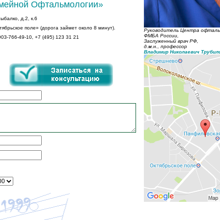
мейной Офтальмологии»
ыбалко, д.2, к.6
ябрьское поле» (дорога займет около 8 минут).
Руководитель Центра офтал
ФМБА России,
03-766-49-10, +7 (495) 123 31 21
Заслуженный врач РФ,
д.м.н., профессор
Владимир Николаевич Трубил