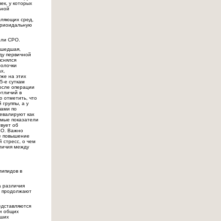
ек, у которых
ьной
мляющих сред,
ориоидальную
ели СРО.
ашедшая,
оду первичной
яснялся
болочки
х,
уже на этих
5-е суткам
после операции
отличий в
о отметить, что
 группы, а у
пами по
евалируют как
емые показатели
твует об
ХО. Важно
ое повышение
 стресс, о чем
зличия между
липидов в
а различия
й продолжают
едставляются
и общих
йших