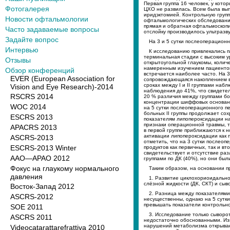
Первая группа 16 человек, у кото
Фотогалерея
ЦХО не развилась. Всем была вы
иридэктомией. Контрольную групп
Новости офтальмологии
офтальмологических обследований
прямая и обратная офтальмоскоп
Часто задаваемые вопросы
отслойку производилось ультразв
Задайте вопрос
На 3 и 5 сутки послеоперационн
Интервью
К исследованию привлекались п
терминальная стадии с высоким ур
Отзывы
открытоугольной глаукомы, колич
намеренным изучением пациентов 
Обзор конференций
встречается наиболее часто. На 
EVER (European Association for
сопровождающаяся накоплением в 
сроках между I и II группами наб
Vision and Eye Research)-2014
наблюдения до 41%, что свидетел
RSCRS 2014
20 % различия между группами бо
концентрации шиффовых оснований
WOC 2014
на 5 сутки послеоперационного пе
больных II группы продолжает сох
ESCRS 2013
показателям липопероксидации на
признаки операционной травмы, 
APACRS 2013
в первой группе приближаются к 
активации липопероксидации как 
ASCRS-2013
отметить, что на 3 сутки послео
ESCRS-2013 Winter
продуктов как первичных, так и в
свидетельствует и отсутствие ра
AAO—APAO 2012
группами по ДК (40%), но они бы
Фокус на глаукому нормального
Таким образом, на основании 
давления
1. Развитие циклохориоидально
слёзной жидкости (ДК, СКТ) и сыво
Восток-Запад 2012
2. Разница между показателями
ASCRS-2012
несущественны, однако на 5 сутк
превышать показатели контрольно
SOE 2011
3. Исследование только сыворо
ASCRS 2011
недостаточно обоснованными. Из
нарушений метаболизма открывае
Videocatarattarefrattiva 2010