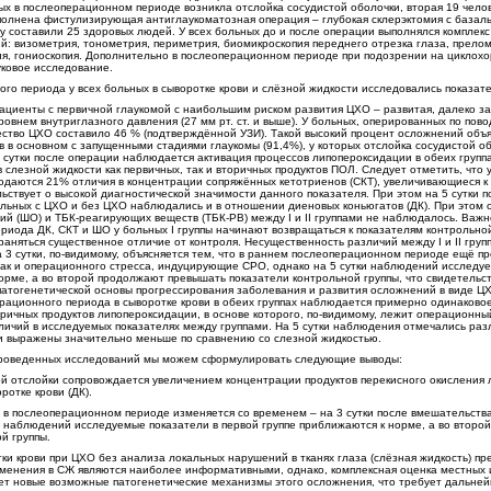
рых в послеоперационном периоде возникла отслойка сосудистой оболочки, вторая 19 челов
полнена фистулизирующая антиглаукоматозная операция – глубокая склерэктомия с базал
у составили 25 здоровых людей. У всех больных до и после операции выполнялся комплекс
: визометрия, тонометрия, периметрия, биомикроскопия переднего отрезка глаза, прело
ия, гониоскопия. Дополнительно в послеоперационном периоде при подозрении на циклох
уковое исследование.
ого периода у всех больных в сыворотке крови и слёзной жидкости исследовались показат
ациенты с первичной глаукомой с наибольшим риском развития ЦХО – развитая, далеко з
овнем внутриглазного давления (27 мм рт. ст. и выше). У больных, оперированных по пов
ество ЦХО составило 46 % (подтверждённой УЗИ). Такой высокий процент осложнений объ
в основном с запущенными стадиями глаукомы (91,4%), у которых отслойка сосудистой о
3 сутки после операции наблюдается активация процессов липопероксидации в обеих группа
слезной жидкости как первичных, так и вторичных продуктов ПОЛ. Следует отметить, что 
людаются 21% отличия в концентрации сопряжённых кетотриенов (СКТ), увеличивающиеся к 
ьствует о высокой диагностической значимости данного показателя. При этом на 5 сутки 
льных с ЦХО и без ЦХО наблюдались и в отношении диеновых коньюгатов (ДК). При этом 
 (ШО) и ТБК-реагирующих веществ (ТБК-РВ) между I и II группами не наблюдалось. Важн
риода ДК, СКТ и ШО у больных I группы начинают возвращаться к показателям контрольной
раняться существенное отличие от контроля. Несущественность различий между I и II груп
 3 сутки, по-видимому, объясняется тем, что в раннем послеоперационном периоде ещё пр
так и операционного стресса, индуцирующие СРО, однако на 5 сутки наблюдений исследу
норме, а во второй продолжают превышать показатели контрольной группы, что свидетельс
патогенетической основы прогрессирования заболевания и развития осложнений в виде Ц
перационного периода в сыворотке крови в обеих группах наблюдается примерно одинаков
торичных продуктов липопероксидации, в основе которого, по-видимому, лежит операционный
зличий в исследуемых показателях между группами. На 5 сутки наблюдения отмечались ра
ли выражены значительно меньше по сравнению со слезной жидкостью.
проведенных исследований мы можем сформулировать следующие выводы:
й отслойки сопровождается увеличением концентрации продуктов перекисного окисления 
ротке крови (ДК).
 в послеоперационном периоде изменяется со временем – на 3 сутки после вмешательств
и наблюдений исследуемые показатели в первой группе приближаются к норме, а во второ
й группы.
тки крови при ЦХО без анализа локальных нарушений в тканях глаза (слёзная жидкость) пр
менения в СЖ являются наиболее информативными, однако, комплексная оценка местных 
т новые возможные патогенетические механизмы этого осложнения, что требует дальне