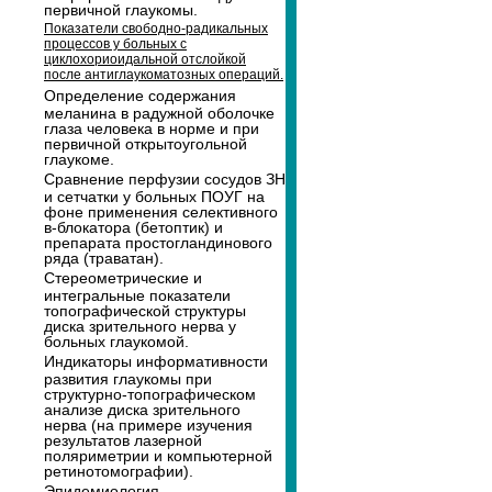
первичной глаукомы.
Показатели свободно-радикальных
процессов у больных с
циклохориоидальной отслойкой
после антиглаукоматозных операций.
Определение содержания
меланина в радужной оболочке
глаза человека в норме и при
первичной открытоугольной
глаукоме.
Сравнение перфузии сосудов ЗН
и сетчатки у больных ПОУГ на
фоне применения селективного
в-блокатора (бетоптик) и
препарата простогландинового
ряда (траватан).
Стереометрические и
интегральные показатели
топографической структуры
диска зрительного нерва у
больных глаукомой.
Индикаторы информативности
развития глаукомы при
структурно-топографическом
анализе диска зрительного
нерва (на примере изучения
результатов лазерной
поляриметрии и компьютерной
ретинотомографии).
Эпидемиология