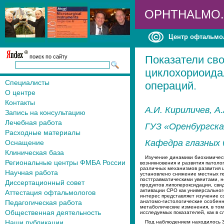
OPHTHALMO
Центр офтальмо
поиск по сайту
Показатели св
циклохориоида
Специалисты
операций.
О центре
Контакты
А.И. Кириличев, А
Запись на консультацию
Лечебная работа
ГУЗ «Оренбургска
Расходные материалы
Кафедра глазных
Оснащение
Клиническая база
Изучение динамики биохимическ
Региональные центры ФМБА России
возникновения и развития патолог
различных механизмов развития ц
Научная работа
установлено снижение местных по
посттравматическими увеитами, н
Диссертационный совет
продуктов липопероксидации, сви
активации СРО как универсальног
Аттестация офтальмологов
интерес представляет изучение с
Педагогическая работа
анатомо-гистологические особенн
метаболические изменения, в том 
Общественная деятельность
исследуемых показателей, как в сл
Наши публикации
Под наблюдением находилось 35