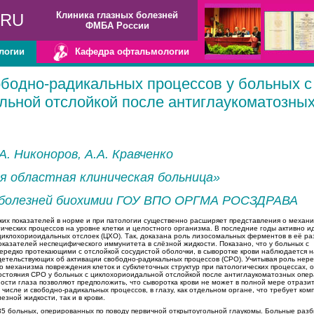
Клиника глазных болезней
.RU
ФМБА России
логии
Кафедра офтальмологии
ободно-радикальных процессов у больных с
льной отслойкой после антиглаукоматозны
.А. Никоноров, А.А. Кравченко
я областная клиническая больница»
 болезней биохимии ГОУ ВПО ОРГМА РОСЗДРАВА
их показателей в норме и при патологии существенно расширяет представления о механ
ических процессов на уровне клетки и целостного организма. В последние годы активно и
иклохориоидальных отслоек (ЦХО). Так, доказана роль лизосомальных ферментов в её ра
казателей неспецифического иммунитета в слёзной жидкости. Показано, что у больных с
ередко протекающими с отслойкой сосудистой оболочки, в сыворотке крови наблюдается 
детельствующих об активации свободно-радикальных процессов (СРО). Учитывая роль нер
о механизма повреждения клеток и субклеточных структур при патологических процессах,
остояния СРО у больных с циклохориоидальной отслойкой после антиглаукоматозных опе
ости глаза позволяют предположить, что сыворотка крови не может в полной мере отрази
числе и свободно-радикальных процессов, в глазу, как отдельном органе, что требует ком
езной жидкости, так и в крови.
 больных, оперированных по поводу первичной открытоугольной глаукомы. Больные разби