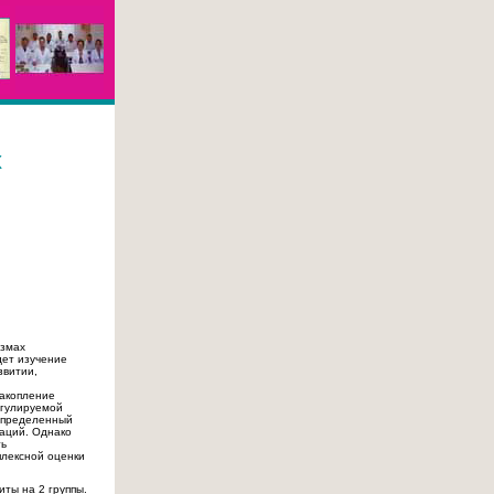
х
измах
дет изучение
звитии,
накопление
егулируемой
 определенный
раций. Однако
ть
плексной оценки
ты на 2 группы.