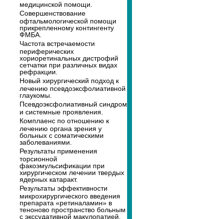
медицинской помощи.
Совершенствование
офтальмологической помощи
прикрепленному контингенту
ФМБА.
Частота встречаемости
периферических
хориоретинальных дистрофий
сетчатки при различных видах
рефракции.
Новый хирургический подход к
лечению псевдоэксфолиативной
глаукомы.
Псевдоэксфолиативный синдром
и системные проявления.
Комплаенс по отношению к
лечению органа зрения у
больных с соматическими
заболеваниями.
Результаты применения
торсионной
факоэмульсификации при
хирургическом лечении твердых
ядерных катаракт.
Результаты эффективности
микрохирургического введения
препарата «ретиналамин» в
теноново пространство больным
с экссудативной макулопатией.