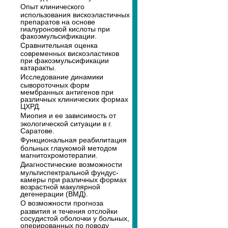
Опыт клинического
использования вискоэластичных
препаратов на основе
гиалуроновой кислоты при
факоэмульсификации.
Сравнительная оценка
современных вискоэластиков
при факоэмульсификации
катаракты.
Исследование динамики
сывороточных форм
мембранных антигенов при
различных клинических формах
ЦХРД.
Миопия и ее зависимость от
экологической ситуации в г.
Саратове.
Функциональная реабилитация
больных глаукомой методом
магнитохромотерапии.
Диагностические возможности
мультиспектральной фундус-
камеры при различных формах
возрастной макулярной
дегенерации (ВМД).
О возможности прогноза
развития и течения отслойки
сосудистой оболочки у больных,
оперированных по поводу