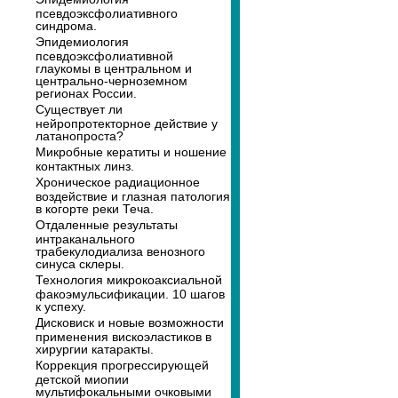
псевдоэксфолиативного
синдрома.
Эпидемиология
псевдоэксфолиативной
глаукомы в центральном и
центрально-черноземном
регионах России.
Существует ли
нейропротекторное действие у
латанопроста?
Микробные кератиты и ношение
контактных линз.
Хроническое радиационное
воздействие и глазная патология
в когорте реки Теча.
Отдаленные результаты
интраканального
трабекулодиализа венозного
синуса склеры.
Технология микрокоаксиальной
факоэмульсификации. 10 шагов
к успеху.
Дисковиск и новые возможности
применения вискоэластиков в
хирургии катаракты.
Коррекция прогрессирующей
детской миопии
мультифокальными очковыми