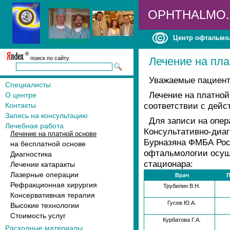
OPHTHALMO
Центр офтальмо
поиск по сайту
Лечение на пла
Уважаемые пациент
Специалисты
Лечение на платно
О центре
соответствии с дей
Контакты
Запись на консультацию
Для записи на опе
Лечебная работа
Консультативно-диа
Лечение на платной основе
Бурназяна ФМБА Росс
на бесплатной основе
офтальмологии осущ
Диагностика
стационара:
Лечение катаракты
Лазерные операции
Врач
П
Рефракционная хирургия
Трубилин В.Н.
Консервативная терапия
Гусев Ю.А.
Высокие технологии
Стоимость услуг
Курбатова Г.А.
Расходные материалы