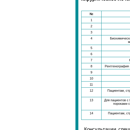
№
1
2
3
4
Биохимически
м
5
6
7
8
Рентгенография 
9
10
11
12
Пациентам, с
13
Для пациентов с
пороками с
14
Пациентам, ст
Консультации спец