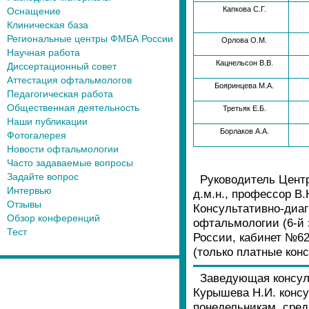
Капкова С.Г.
Оснащение
Клиническая база
Региональные центры ФМБА России
Орлова О.М.
Научная работа
Кацнельсон В.В.
Диссертационный совет
Аттестация офтальмологов
Бояринцева М.А.
Педагогическая работа
Общественная деятельность
Третьяк Е.Б.
Наши публикации
Борлаков А.А.
Фотогалерея
Новости офтальмологии
Часто задаваемые вопросы
Задайте вопрос
Руководитель Цент
Интервью
д.м.н., профессор В
Отзывы
Консультативно-диа
Обзор конференций
офтальмологии (6-й
Тест
России, кабинет №62
(только платные конс
Заведующая консул
Курышева Н.И. консу
понедельникам, среда