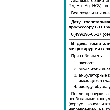
Анализы: общие ан
RV, Hbs Ag, HCV, св
Все результаты анал
Дату госпитализ
профессору В.Н.Тр
8(499)196-65-17 (с
В день госпитал
микрохирургии глаза
При себе иметь:
паспорт,
результаты ана
амбулаторные к
имеющихся глаз
одежду, обувь,
После проверки а
необходимые консул
(корпус консульта
направлением на го