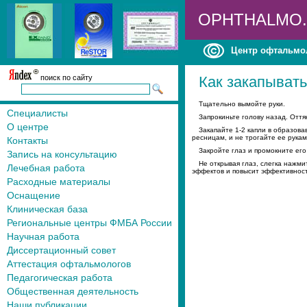
OPHTHALMO
Центр офтальмо
поиск по сайту
Как закапывать
Тщательно вымойте руки.
Специалисты
Запрокиньте голову назад. Оття
О центре
Закапайте 1-2 капли в образов
ресницам, и не трогайте ее рукам
Контакты
Закройте глаз и промокните ег
Запись на консультацию
Не открывая глаз, слегка нажми
Лечебная работа
эффектов и повысит эффективност
Расходные материалы
Оснащение
Клиническая база
Региональные центры ФМБА России
Научная работа
Диссертационный совет
Аттестация офтальмологов
Педагогическая работа
Общественная деятельность
Наши публикации