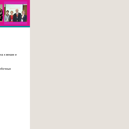
на к векам и
побочных