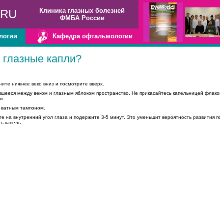
Клиника глазных болезней
.RU
ФМБА России
логии
Кафедра офтальмологии
 глазные капли?
ните нижнее веко вниз и посмотрите вверх.
авшееся между веком и глазным яблоком пространство. Не прикасайтесь капельницей флако
и.
о ватным тампоном.
те на внутренний угол глаза и подержите 3-5 минут. Это уменьшит вероятность развития 
ь капель.