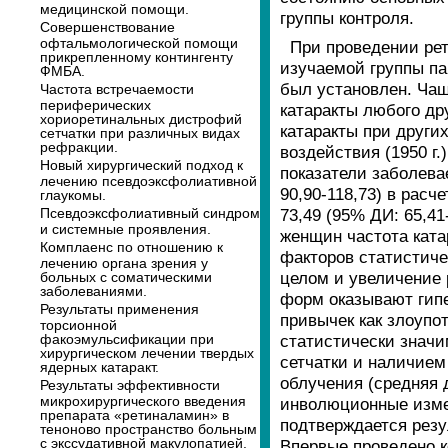
медицинской помощи.
группы контроля.
Совершенствование
офтальмологической помощи
При проведении ретр
прикрепленному контингенту
изучаемой группы па
ФМБА.
был установлен. Чащ
Частота встречаемости
периферических
катаракты любого др
хориоретинальных дистрофий
катаракты при други
сетчатки при различных видах
рефракции.
воздействия (1950 г.
Новый хирургический подход к
показатели заболева
лечению псевдоэксфолиативной
90,90-118,73) в расч
глаукомы.
Псевдоэксфолиативный синдром
73,49 (95% ДИ: 65,41
и системные проявления.
женщин частота ката
Комплаенс по отношению к
факторов статистиче
лечению органа зрения у
целом и увеличение 
больных с соматическими
заболеваниями.
форм оказывают гипе
Результаты применения
привычек как злоупо
торсионной
факоэмульсификации при
статистически знач
хирургическом лечении твердых
сетчатки и наличием
ядерных катаракт.
облучения (средняя 
Результаты эффективности
микрохирургического введения
инволюционные измен
препарата «ретиналамин» в
подтверждается резу
теноново пространство больным
с экссудативной макулопатией.
Впервые проведено к