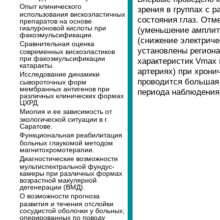
Опыт клинического
зрения в группах с 
использования вискоэластичных
состояния глаз. Отм
препаратов на основе
гиалуроновой кислоты при
(уменьшение амплиту
факоэмульсификации.
(снижение электриче
Сравнительная оценка
установлены регион
современных вискоэластиков
при факоэмульсификации
характеристик Vmax 
катаракты.
артериях) при хрони
Исследование динамики
проводится большая
сывороточных форм
мембранных антигенов при
периода наблюдения 
различных клинических формах
ЦХРД.
Миопия и ее зависимость от
экологической ситуации в г.
Саратове.
Функциональная реабилитация
больных глаукомой методом
магнитохромотерапии.
Диагностические возможности
мультиспектральной фундус-
камеры при различных формах
возрастной макулярной
дегенерации (ВМД).
О возможности прогноза
развития и течения отслойки
сосудистой оболочки у больных,
оперированных по поводу