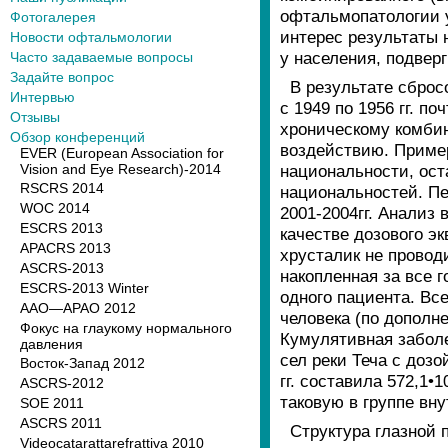
офтальмопатологии у
Фотогалерея
интерес результаты 
Новости офтальмологии
у населения, подвер
Часто задаваемые вопросы
Задайте вопрос
В результате сброс
Интервью
с 1949 по 1956 гг. 
Отзывы
хроническому комби
Обзор конференций
воздействию. Приме
EVER (European Association for
Vision and Eye Research)-2014
национальности, ост
RSCRS 2014
национальностей. Пе
WOC 2014
2001-2004гг. Анализ
ESCRS 2013
качестве дозового эк
APACRS 2013
хрусталик не провод
ASCRS-2013
накопленная за все г
ESCRS-2013 Winter
одного пациента. Вс
AAO—APAO 2012
человека (по дополн
Фокус на глаукому нормального
Кумулятивная забол
давления
сел реки Теча с дозо
Восток-Запад 2012
гг. составила 572,1•
ASCRS-2012
таковую в группе вну
SOE 2011
ASCRS 2011
Структура глазной 
Videocatarattarefrattiva 2010