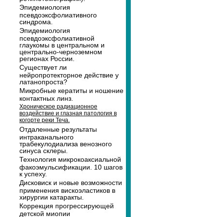
Эпидемиология
псевдоэксфолиативного
синдрома.
Эпидемиология
псевдоэксфолиативной
глаукомы в центральном и
центрально-черноземном
регионах России.
Существует ли
нейропротекторное действие у
латанопроста?
Микробные кератиты и ношение
контактных линз.
Хроническое радиационное
воздействие и глазная патология в
когорте реки Теча.
Отдаленные результаты
интраканального
трабекулодиализа венозного
синуса склеры.
Технология микрокоаксиальной
факоэмульсификации. 10 шагов
к успеху.
Дисковиск и новые возможности
применения вискоэластиков в
хирургии катаракты.
Коррекция прогрессирующей
детской миопии