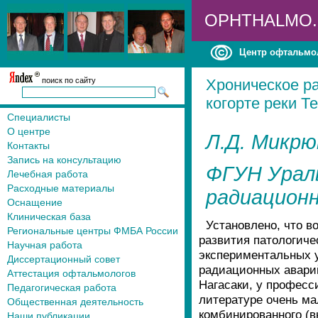
OPHTHALMO
Центр офтальмо
поиск по сайту
Хроническое ра
когорте реки Те
Специалисты
О центре
Л.Д. Микрю
Контакты
Запись на консультацию
ФГУН Ураль
Лечебная работа
Расходные материалы
радиацион
Оснащение
Клиническая база
Установлено, что 
Региональные центры ФМБА России
развития патологиче
Научная работа
экспериментальных у
Диссертационный совет
радиационных авари
Аттестация офтальмологов
Нагасаки, у професс
Педагогическая работа
литературе очень ма
Общественная деятельность
комбинированного (в
Наши публикации