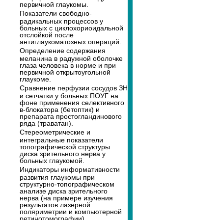
первичной глаукомы.
Показатели свободно-
радикальных процессов у
больных с циклохориоидальной
отслойкой после
антиглаукоматозных операций.
Определение содержания
меланина в радужной оболочке
глаза человека в норме и при
первичной открытоугольной
глаукоме.
Сравнение перфузии сосудов ЗН
и сетчатки у больных ПОУГ на
фоне применения селективного
в-блокатора (бетоптик) и
препарата простогландинового
ряда (траватан).
Стереометрические и
интегральные показатели
топографической структуры
диска зрительного нерва у
больных глаукомой.
Индикаторы информативности
развития глаукомы при
структурно-топографическом
анализе диска зрительного
нерва (на примере изучения
результатов лазерной
поляриметрии и компьютерной
ретинотомографии).