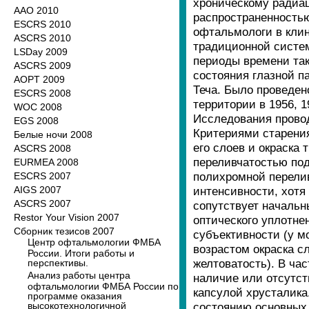
хроническому радиа
ААО 2010
распространенностью
ESCRS 2010
офтальмологи в клин
ASCRS 2010
традиционной систем
LSDay 2009
периоды времени так
ASCRS 2009
состояния глазной п
AOPT 2009
Теча. Было проведен
ESCRS 2008
территории в 1956, 
WOC 2008
Исследования провод
EGS 2008
Критериями старения
Белые ночи 2008
его слоев и окраска 
ASCRS 2008
переливчатостью под
EURMEA 2008
полихромной перелив
ESCRS 2007
AIGS 2007
интенсивности, хотя 
ASCRS 2007
сопутствует начальн
Restor Your Vision 2007
оптического уплотне
Сборник тезисов 2007
субъективности (у м
Центр офтальмологии ФМБА
возрастом окраска с
России. Итоги работы и
желтоватость). В ча
перспективы.
Анализ работы центра
наличие или отсутст
офтальмологии ФМБА России по
капсулой хрусталика
программе оказания
высокотехнологичной
состоянию основных 