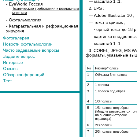
— масштаб 1 :1.
- EyeWorld Россия
2. EPS :
Технические требования к рекламным
макетам
— Adobe Illustrator 10 ;
- Офтальмология
— текст в кривых ;
- Катарактальная и рефракционная
— черный текст до 18 p
хирургия
— картинки внедренные
Фотогалерея
— масштаб 1 :1.
Новости офтальмологии
Часто задаваемые вопросы
3. COREL, JPEG, MS Wor
форматы, указанные выш
Задайте вопрос
Интервью
Отзывы
№
Размер/полосы
Обзор конференций
1
Обложка 3-я полоса
Тест
2
1 полоса
3
1 полоса под обрез
4
1/3 полосы
5
1/3 полосы под обрез
(Модуль размещается тол
на внешней стороне
страницы)
6
2/3 полосы
7
2/3 полосы под обрез