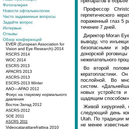
препаратов в борьбе
Фотогалерея
Профессор Chris
Новости офтальмологии
герпетического кер
Часто задаваемые вопросы
пораженный глаз 5 р
Задайте вопрос
течение 7 дней.
Интервью
Отзывы
Директор Moran Eye 
Обзор конференций
выводу, что инъекц
EVER (European Association for
безопасными и эфф
Vision and Eye Research)-2014
донорской роговицы
RSCRS 2014
нежелательного проц
WOC 2014
ESCRS 2013
Во второй полов
APACRS 2013
кератопластики. О
ASCRS-2013
послойной. Во мно
ESCRS-2013 Winter
систем. «Дальнейш
AAO—APAO 2012
новых устройств и
Фокус на глаукому нормального
щадящим способом» -
давления
Восток-Запад 2012
Живой хирургией, 
ASCRS-2012
следующий день кон
SOE 2011
Utah. По традиции 
ASCRS 2011
не менее известные 
Videocatarattarefrattiva 2010