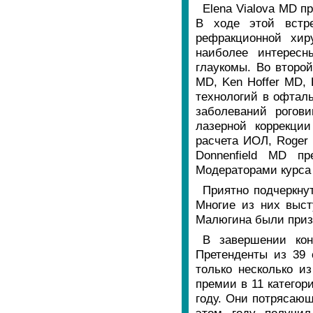
Elena Vialova MD п
В ходе этой встр
рефракционной хир
наиболее интересн
глаукомы. Во второй
MD, Ken Hoffer MD, 
технологий в офталь
заболеваний рогов
лазерной коррекци
расчета ИОЛ, Roger 
Donnenfield MD п
Модераторами курса
Приятно подчеркнут
Многие из них выст
Малюгина были приз
В завершении кон
Претенденты из 39 
только несколько и
премии в 11 катего
году. Они потрясающ