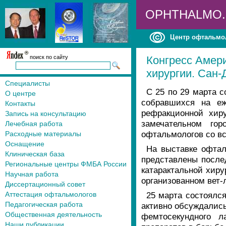
OPHTHALMO
Центр офтальмо
поиск по сайту
Конгресс Амер
хирургии. Сан-Д
Специалисты
С 25 по 29 марта 
О центре
собравшихся на еж
Контакты
рефракционной хиру
Запись на консультацию
замечательном го
Лечебная работа
офтальмологов со вс
Расходные материалы
Оснащение
На выставке офтал
Клиническая база
представлены после
Региональные центры ФМБА России
катарактальной хиру
Научная работа
организованном вет-
Диссертационный совет
Аттестация офтальмологов
25 марта состоялся
Педагогическая работа
активно обсуждались
Общественная деятельность
фемтосекундного л
Наши публикации