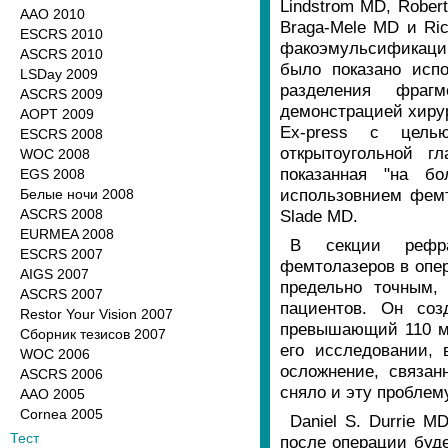
Lindstrom MD, Rober
ААО 2010
Braga-Mele MD и Ri
ESCRS 2010
факоэмульсификаци
ASCRS 2010
было показано испо
LSDay 2009
разделения фраг
ASCRS 2009
демонстрацией хиру
AOPT 2009
Ex-press с цель
ESCRS 2008
открытоугольной г
WOC 2008
показанная "на б
EGS 2008
использовнием фемт
Белые ночи 2008
ASCRS 2008
Slade MD.
EURMEA 2008
В секции рефра
ESCRS 2007
фемтолазеров в опер
AIGS 2007
предельно точным
ASCRS 2007
пациентов. Он соз
Restor Your Vision 2007
превышающий 110 ми
Сборник тезисов 2007
его исследовании,
WOC 2006
осложнение, связан
ASCRS 2006
сняло и эту проблему
AAO 2005
Cornea 2005
Daniel S. Durrie M
Тест
после операции буде