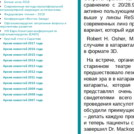
Белые ночи 2018
сравнению с 20/28.
Современные методы мультифокальной
интраокулярной коррекции астигматизма.
активно пользующимс
Федоровские чтения – 2018
выше у линзы ReSto
Конференция «Восток–Запад»
современных линз п
Офтальмохирургия: актуальные вопросы и
перспективы развития
вариант, который иде
VIII Евро-Азиатская конференция по
офтальмохирургии (ЕАКО)
Robert H. Osher, 
Круглый стол в Саратове
Архив новостей 2017 года
случаям в катаракта
Архив новостей 2016 года
в формате 3D.
Архив новостей 2015 года
На встрече, орган
Архив новостей 2014 года
старинном театре
Архив новостей 2013 года
предшествовало лезе
Архив новостей 2012 года
Архив новостей 2011 года
новая эра в в катар
Архив новостей 2010 года
катаракты, которая
Архив новостей 2009 года
представлял очен
Архив новостей 2008 года
свидетелями всег
Архив новостей 2007 года
проведения капсулот
обсудили преимущес
– делать каждую про
и теперь пациенты с
завершил Dr. Mackoo