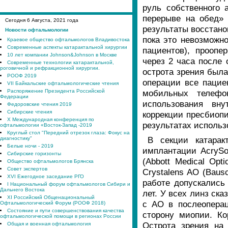
руль собственного 
перерыве на обед» 
Сегодня
6
Августа, 2021 года
результаты восстан
Новости офтальмологии
пока это невозможно
Краевое общество офтальмологов Владивостока
Современные аспекты катарактальной хирургии
пациентов), проопе
10 лет компании Johnson&Johnson в Москве
через 2 часа после
Современные технологии катарактальной,
роговичной и рефракционной хирургии.
острота зрения была
РООФ 2019
операции все пацие
VII Байкальские офтальмологические чтения
Распоряжение Президента Российской
мобильных телефон
Федерации
использования вну
Федоровские чтения 2019
Сибирские чтения
коррекции пресбиопи
X Международная конференция по
результатах использ
офтальмологии «Восток-Запад -2019
Круглый стол "Передний отрезок глаза: Фокус на
В секции катарак
диагностику"
Белые ночи - 2019
имплантации AcrySof
Сибирские горизонты
(Abbott Medical Opt
Общество офтальмологов Брянска
Совет экспертов
Crystalens AO (Baus
XVI Ежегодное заседание РГО
работе допускались
I Национальный форум офтальмологов Сибири и
Дальнего Востока
лет. У всех линз ска
XI Российский Общенациональный
с АО в послеопера
Офтальмологический Форум (РООФ 2018)
Состояние и пути совершенствования качества
сторону миопии. Ко
офтальмологической помощи в регионах России
Острота зрения на 
Общая и военная офтальмология