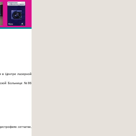
м в Центре лазерной
ческой Больнице №86
дистрофиях сетчатки,