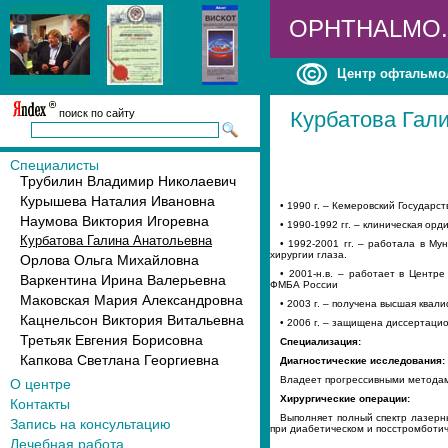
OPHTHALMO
Центр офтальмо
поиск по сайту
Курбатова Гал
Специалисты
Трубилин Владимир Николаевич
Курышева Наталия Ивановна
• 1990 г. – Кемеровский Государ
Наумова Виктория Игоревна
• 1990-1992 гг. – клиническая о
Курбатова Галина Анатольевна
• 1992-2001 гг. – работала в М
хирургии глаза.
Орлова Ольга Михайловна
• 2001-н.в. – работает в Цент
Варкентина Ирина Валерьевна
ФМБА России
Маковская Мария Александровна
• 2003 г. – получена высшая ква
Кацнельсон Виктория Витальевна
• 2006 г. – защищена диссертаци
Третьяк Евгения Борисовна
Специализация:
Капкова Светлана Георгиевна
Диагностические исследования:
Владеет прогрессивными методам
О центре
Хирургические операции:
Контакты
Выполняет полный спектр лазерны
Запись на консультацию
при диабетическом и посстромботи
Лечебная работа