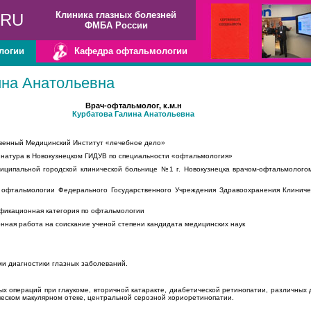
Клиника глазных болезней
.RU
ФМБА России
логии
Кафедра офтальмологии
ина Анатольевна
Врач-офтальмолог, к.м.н
Курбатова Галина Анатольевна
ственный Медицинский Институт «лечебное дело»
рдинатура в Новокузнецком ГИДУВ по специальности «офтальмология»
униципальной городской клинической больнице №1 г. Новокузнецка врачом-офтальмолого
ре офтальмологии Федерального Государственного Учреждения Здравоохранения Клини
лификационная категория по офтальмологии
онная работа на соискание ученой степени кандидата медицинских наук
и диагностики глазных заболеваний.
х операций при глаукоме, вторичной катаракте, диабетической ретинопатии, различных 
ческом макулярном отеке, центральной серозной хориоретинопатии.