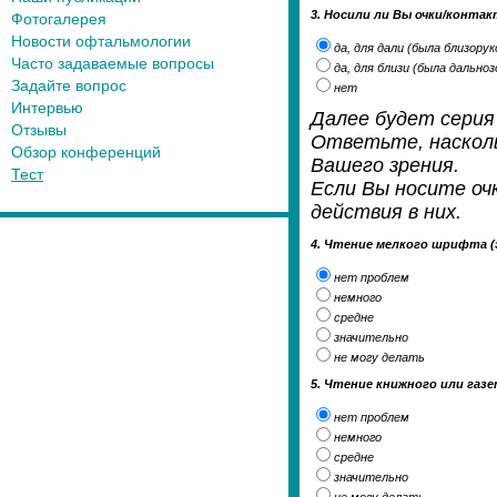
3. Носили ли Вы очки/конта
Фотогалерея
Новости офтальмологии
да, для дали (была близору
Часто задаваемые вопросы
да, для близи (была дально
Задайте вопрос
нет
Интервью
Далее будет серия 
Отзывы
Ответьте, насколь
Обзор конференций
Вашего зрения.
Тест
Если Вы носите оч
действия в них.
4. Чтение мелкого шрифта (
нет проблем
немного
средне
значительно
не могу делать
5. Чтение книжного или газ
нет проблем
немного
средне
значительно