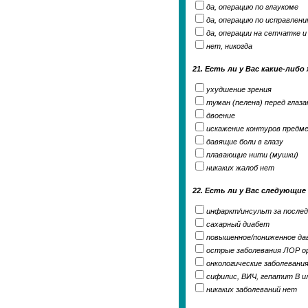
да, операцию по глаукоме
да, операцию по исправлени
да, операции на сетчатке 
нет, никогда
21. Есть ли у Вас какие-либ
ухудшение зрения
туман (пелена) перед глаз
двоение
искажение контуров предм
давящие боли в глазу
плавающие нити (мушки)
никаких жалоб нет
22. Есть ли у Вас следующие
инфаркт/инсульт за послед
сахарный диабет
повышенное/пониженное да
острые заболевания ЛОР о
онкологические заболевани
сифилис, ВИЧ, гепатит В и
никаких заболеваний нет