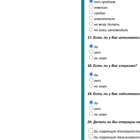
нет проблем
немного
средне
значительно
не могу делать
не вожу автомобиль
17. Есть ли у Вас астигмат
да
нет
не знаю
18. Есть ли у Вас глаукома?
да
нет
не знаю
19. Есть ли у Вас заболеван
да
нет
не знаю
20. Делали ли Вы операции на
да, коррекцию близорукости
да, коррекцию дальнозорко