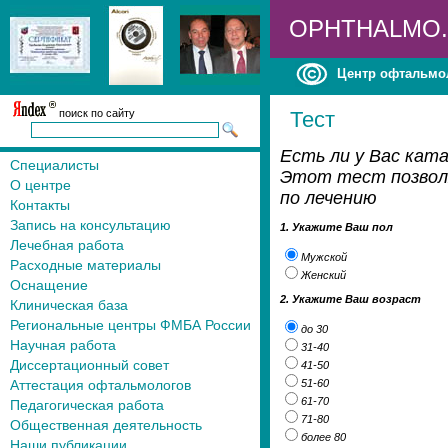
OPHTHALMO
Центр офтальмо
поиск по сайту
Тест
Есть ли у Вас кат
Специалисты
Этот тест позвол
О центре
по лечению
Контакты
Запись на консультацию
1. Укажите Ваш пол
Лечебная работа
Мужской
Расходные материалы
Женский
Оснащение
2. Укажите Ваш возраст
Клиническая база
Региональные центры ФМБА России
до 30
Научная работа
31-40
Диссертационный совет
41-50
Аттестация офтальмологов
51-60
61-70
Педагогическая работа
71-80
Общественная деятельность
более 80
Наши публикации